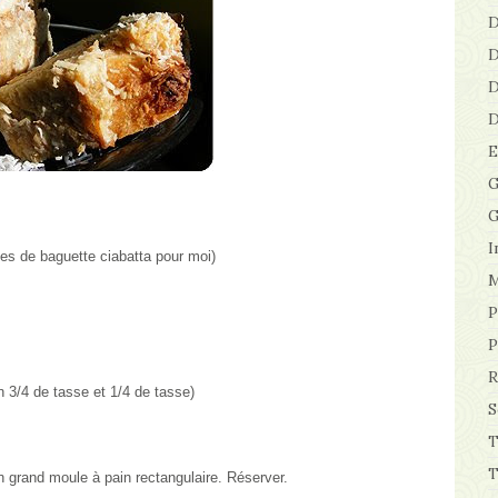
D
D
D
D
E
G
G
I
es de baguette ciabatta pour moi)
M
P
P
R
 3/4 de tasse et 1/4 de tasse)
S
T
T
un grand moule à pain rectangulaire. Réserver.