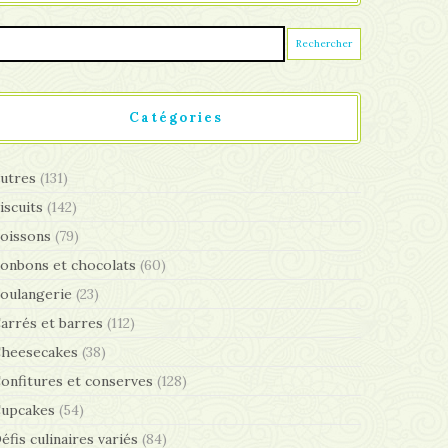
Catégories
utres
(131)
iscuits
(142)
oissons
(79)
onbons et chocolats
(60)
oulangerie
(23)
arrés et barres
(112)
heesecakes
(38)
onfitures et conserves
(128)
upcakes
(54)
éfis culinaires variés
(84)