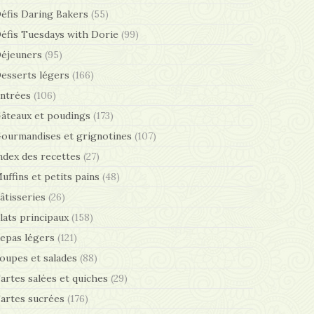
éfis Daring Bakers
(55)
éfis Tuesdays with Dorie
(99)
éjeuners
(95)
esserts légers
(166)
ntrées
(106)
âteaux et poudings
(173)
ourmandises et grignotines
(107)
ndex des recettes
(27)
uffins et petits pains
(48)
âtisseries
(26)
lats principaux
(158)
epas légers
(121)
oupes et salades
(88)
artes salées et quiches
(29)
artes sucrées
(176)