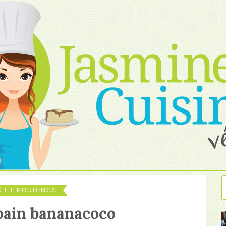
 ET POUDINGS
pain bananacoco