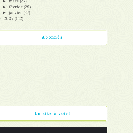
mars
(27)
►
février
(29)
►
janvier
(27)
►
2007
(142)
►
Abonnés
Un site à voir!