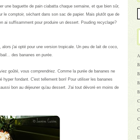
ter une baguette de pain ciabatta chaque semaine, et que bien sûr,
 sur le comptoir, séchant dans son sac de papier. Mais plutôt que de
j'en ai suffisamment pour produire un dessert.
Pouding recyclage?
 alors j'ai opté pour une version tropicale. Un peu de lait de coco,
 bail... des bananes en purée.
A
B
 aviez goûté, vous comprendriez.
Comme la purée de bananes ne
B
té hyper fondant.
C'est tellement bon! Pour utiliser les bananes
B
aussi bon au déjeuner qu'au dessert. J'ai tout dévoré en moins de
B
C
C
C
C
D