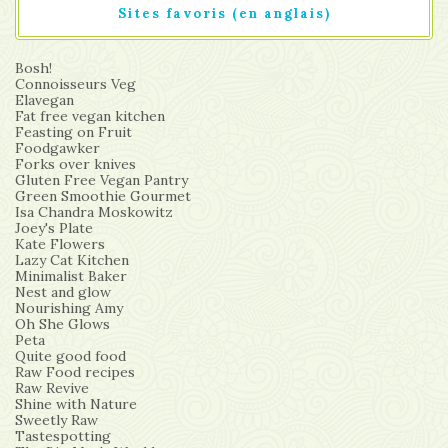
Sites favoris (en anglais)
Bosh!
Connoisseurs Veg
Elavegan
Fat free vegan kitchen
Feasting on Fruit
Foodgawker
Forks over knives
Gluten Free Vegan Pantry
Green Smoothie Gourmet
Isa Chandra Moskowitz
Joey's Plate
Kate Flowers
Lazy Cat Kitchen
Minimalist Baker
Nest and glow
Nourishing Amy
Oh She Glows
Peta
Quite good food
Raw Food recipes
Raw Revive
Shine with Nature
Sweetly Raw
Tastespotting