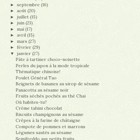
septembre
(16)
►
août
(20)
►
juillet
(15)
►
juin
(23)
►
mai
(17)
►
avril
(15)
►
mars
(27)
►
février
(29)
►
janvier
(27)
▼
Pâte à tartiner choco-noisette
Perles du japon à la mode tropicale
Thématique chinoise!
Poulet Général Tao
Beignets de bananes au sirop de sésame
Panacotta au sésame noir
Fruits séchés pochés au thé Chai
Où habites-tu?
Crème tahini chocolat
Biscuits champignons au sésame
Crêpes à la farine de châtaigne
Compote de pommes et marrons
Légumes sautés au sésame
Semifreddo aux petits fruits