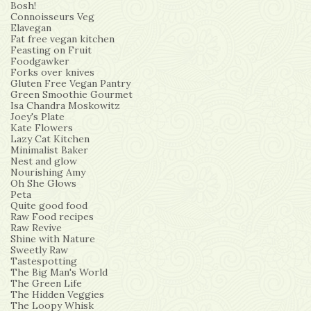
Bosh!
Connoisseurs Veg
Elavegan
Fat free vegan kitchen
Feasting on Fruit
Foodgawker
Forks over knives
Gluten Free Vegan Pantry
Green Smoothie Gourmet
Isa Chandra Moskowitz
Joey's Plate
Kate Flowers
Lazy Cat Kitchen
Minimalist Baker
Nest and glow
Nourishing Amy
Oh She Glows
Peta
Quite good food
Raw Food recipes
Raw Revive
Shine with Nature
Sweetly Raw
Tastespotting
The Big Man's World
The Green Life
The Hidden Veggies
The Loopy Whisk