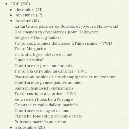
2010
(220)
▼
décembre
(24)
►
novembre
(17)
►
octobre
(18)
▼
La tarte aux pacanes de Sookie, et joyeuse Halloween!
Gourmandises chocolatées pour Halloween!
Beignes - Daring Bakers
Tarte aux pommes délicieuse à l'américaine - TWD
Tarte Margarita
Clafoutis figue, chèvre et miel
Diner alcoolisé!
Confiture de poire au chocolat
Tarte à la citrouille au caramel - TWD
Risotto au poulet et aux champignons et un événeme...
Confiture de prunes jaunes au miel
Banh mi (sandwich vietnamien)
Torte rustique à la poire - TWD
Beurre de rhubarbe à l'orange
Carottes et radis daikon marinés
Confiture de mangue et lime
Flamiche fondante poireaux et brie
Poireaux marinés au citron
septembre
(20)
►